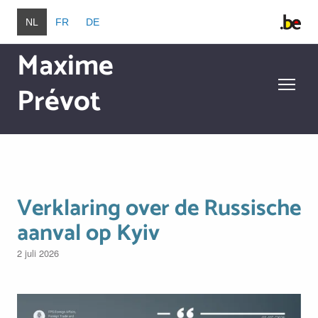
Overslaan en naar de inhoud gaan
NL
FR
DE
Maxime
Prévot
Overslaan en naar de inhoud gaan
Verklaring over de Russische
aanval op Kyiv
2 juli 2026
Image