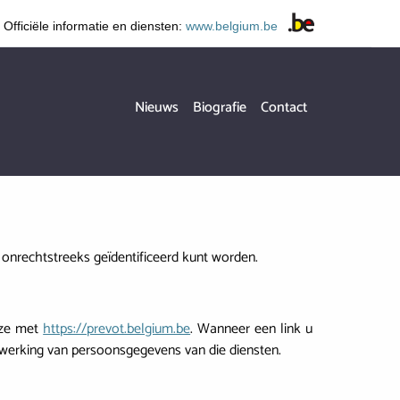
Officiële informatie en diensten:
www.belgium.be
Hoofdnavigatie
Nieuws
Biografie
Contact
onrechtstreeks geïdentificeerd kunt worden.
 ze met
https://prevot.belgium.be
. Wanneer een link u
rwerking van persoonsgegevens van die diensten.