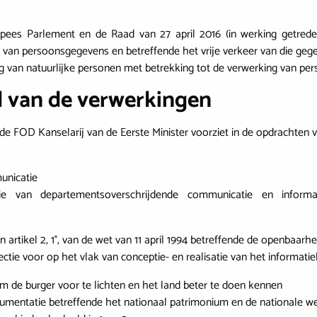
pees Parlement en de Raad van 27 april 2016 (in werking getred
g van persoonsgegevens en betreffende het vrije verkeer van die geg
ng van natuurlijke personen met betrekking tot de verwerking van p
el van de verwerkingen
an de FOD Kanselarij van de Eerste Minister voorziet in de opdrachte
unicatie
tie van departementsoverschrijdende communicatie en info
van artikel 2, 1°, van de wet van 11 april 1994 betreffende de openbaa
ctie voor op het vlak van conceptie- en realisatie van het informatie
m de burger voor te lichten en het land beter te doen kennen
cumentatie betreffende het nationaal patrimonium en de nationale 