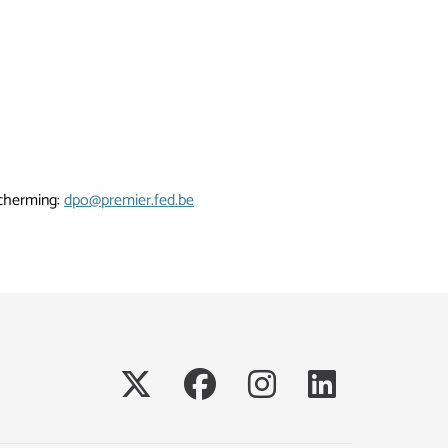
scherming:
dpo@premier.fed.be
Social