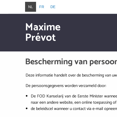
Overslaan en naar de inhoud gaan
NL
FR
DE
Maxime
Prévot
Overslaan en naar de inhoud gaan
Bescherming van persoo
Deze informatie handelt over de bescherming van uw 
De persoonsgegevens worden verzameld door:
De FOD Kanselarij van de Eerste Minister wannee
naar een andere website, een online toepassing o
de beleidscel wanneer u contact via e-mail opneem