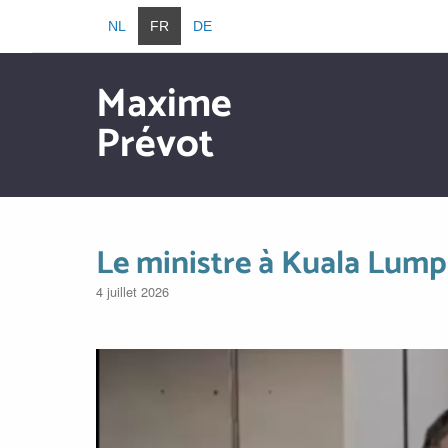
Aller au contenu principal
NL
FR
DE
Maxime
Prévot
Aller au contenu principal
Le ministre à Kuala Lumpu
4 juillet 2026
Image