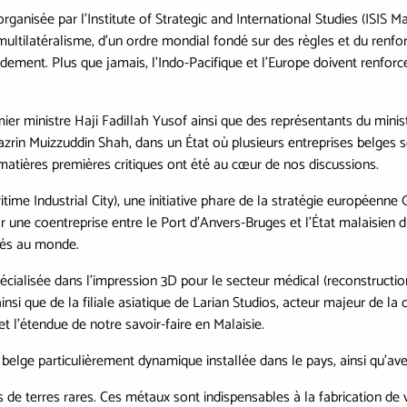
rganisée par l’Institute of Strategic and International Studies (ISIS Ma
 multilatéralisme, d’un ordre mondial fondé sur des règles et du renfo
dement. Plus que jamais, l’Indo-Pacifique et l’Europe doivent renfor
ier ministre Haji Fadillah Yusof ainsi que des représentants du ministè
azrin Muizzuddin Shah, dans un État où plusieurs entreprises belges 
x matières premières critiques ont été au cœur de nos discussions.
time Industrial City), une initiative phare de la stratégie européenne
r une coentreprise entre le Port d’Anvers-Bruges et l’État malaisien d
ntés au monde.
spécialisée dans l’impression 3D pour le secteur médical (reconstructio
insi que de la filiale asiatique de Larian Studios, acteur majeur de la
 et l’étendue de notre savoir-faire en Malaisie.
belge particulièrement dynamique installée dans le pays, ainsi qu’avec
s de terres rares. Ces métaux sont indispensables à la fabrication de 