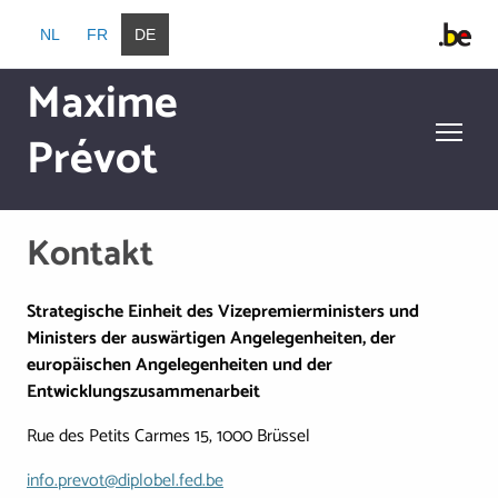
Direkt zum Inhalt
NL
FR
DE
Maxime
Prévot
Direkt zum Inhalt
Kontakt
Strategische Einheit des Vizepremierministers und
Ministers der auswärtigen Angelegenheiten, der
europäischen Angelegenheiten und der
Entwicklungszusammenarbeit
Rue des Petits Carmes 15, 1000 Brüssel
info.prevot@diplobel.fed.be